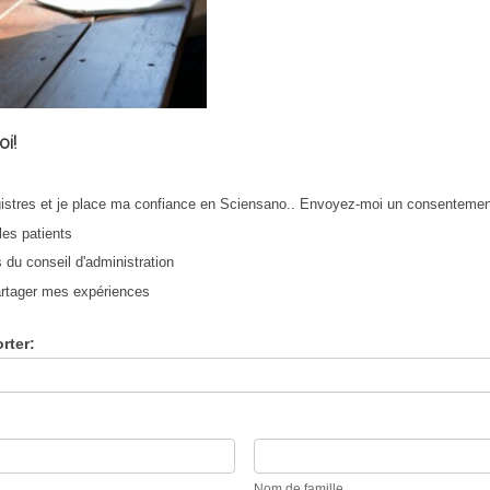
i!
registres et je place ma confiance en Sciensano.. Envoyez-moi un consenteme
les patients
s du conseil d'administration
partager mes expériences
rter:
Nom
de
Nom de famille