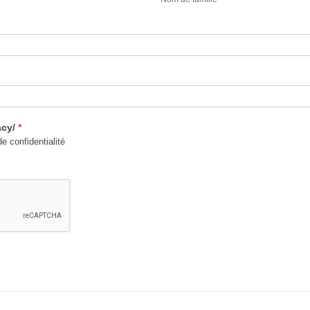
famille
acy/
*
de confidentialité