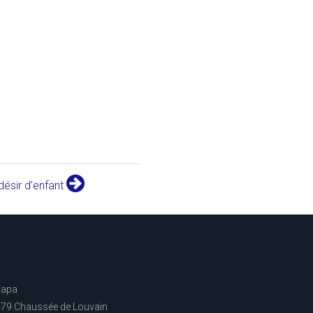
désir d’enfant
Fapa
79 Chaussée de Louvain