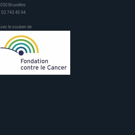
030 Bruxelles
02 743 45 94
vec le soutien de