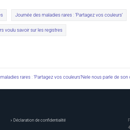
es
Journée des maladies rares : ‘Partagez vos couleurs’
s voulu savoir sur les registres
aladies rares : ‘Partagez vos couleurs’
Nele nous parle de son 
Déclaration de confidentialité
4