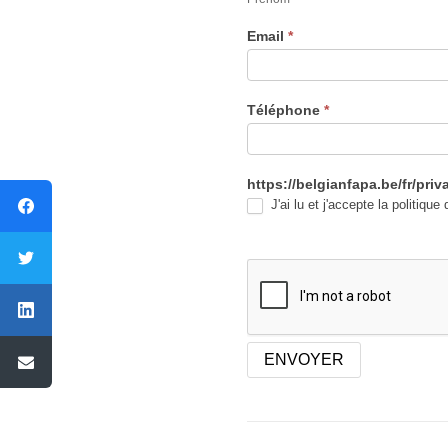
Email
*
Téléphone
*
https://belgianfapa.be/fr/priv
J'ai lu et j'accepte la politique 
ENVOYER