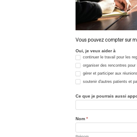
Vous pouvez compter sur mo
Je veux
Oui, je veux aider à
continuer le travail pour les 
apporter
ma
organiser des rencontres pour 
contribution
gérer et participer aux réunion
soutenir d'autres patients et 
Ce que je pourrais aussi appo
Nom
*
Prénom
Prénom