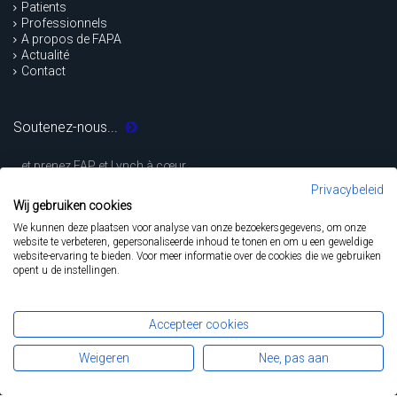
Patients
Professionnels
A propos de FAPA
Actualité
Contact
Soutenez-nous...
...et prenez FAP et Lynch à cœur.
Privacybeleid
Wij gebruiken cookies
FAITES UN DON
We kunnen deze plaatsen voor analyse van onze bezoekersgegevens, om onze
website te verbeteren, gepersonaliseerde inhoud te tonen en om u een geweldige
website-ervaring te bieden. Voor meer informatie over de cookies die we gebruiken
opent u de instellingen.
Déclaration de confidentialité
Fapa
Accepteer cookies
479 Chaussée de Louvain
1030 Bruxelles
Weigeren
Nee, pas aan
02 743 45 94