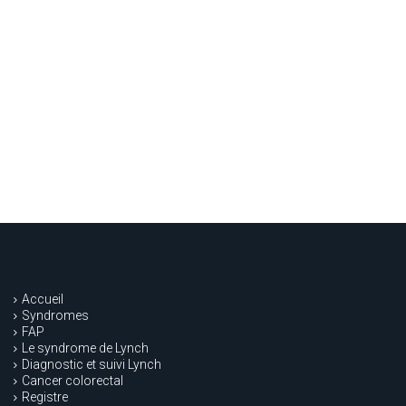
Accueil
Syndromes
FAP
Le syndrome de Lynch
Diagnostic et suivi Lynch
Cancer colorectal
Registre