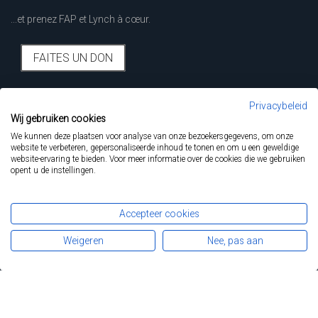
...et prenez FAP et Lynch à cœur.
FAITES UN DON
Privacybeleid
Déclaration de confidentialité
Wij gebruiken cookies
We kunnen deze plaatsen voor analyse van onze bezoekersgegevens, om onze
Fapa
website te verbeteren, gepersonaliseerde inhoud te tonen en om u een geweldige
479 Chaussée de Louvain
website-ervaring te bieden. Voor meer informatie over de cookies die we gebruiken
1030 Bruxelles
opent u de instellingen.
02 743 45 94
Avec le soutien de
Accepteer cookies
Weigeren
Nee, pas aan