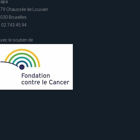
Fapa
79 Chaussée de Louvain
030 Bruxelles
02 743 45 94
vec le soutien de