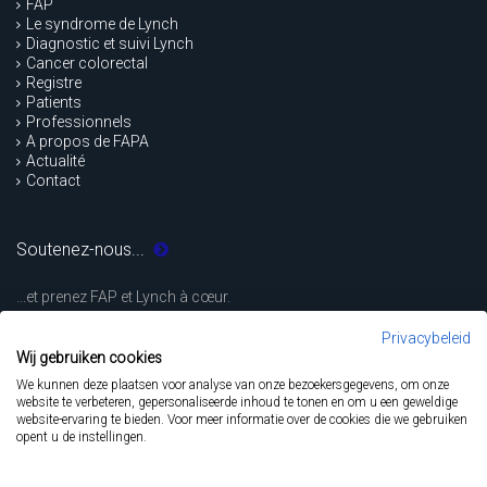
FAP
Le syndrome de Lynch
Diagnostic et suivi Lynch
Cancer colorectal
Registre
Patients
Professionnels
A propos de FAPA
Actualité
Contact
Soutenez-nous...
...et prenez FAP et Lynch à cœur.
Privacybeleid
FAITES UN DON
Wij gebruiken cookies
We kunnen deze plaatsen voor analyse van onze bezoekersgegevens, om onze
website te verbeteren, gepersonaliseerde inhoud te tonen en om u een geweldige
website-ervaring te bieden. Voor meer informatie over de cookies die we gebruiken
Déclaration de confidentialité
opent u de instellingen.
Fapa