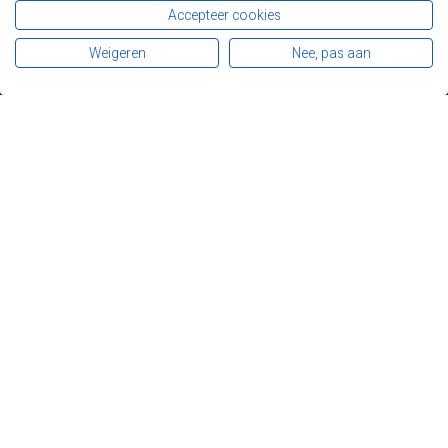
Accepteer cookies
479 Chaussée de Louvain
1030 Bruxelles
02 743 45 94
Weigeren
Nee, pas aan
Avec le soutien de
© Copyright FAPA · All Rights Reserved · A site by by
Aap
Noot Mies
- Support by
Conversal
Nederlands
Français