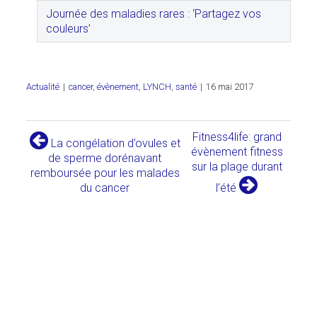
Journée des maladies rares : ‘Partagez vos
couleurs’
Actualité
|
cancer
,
évènement
,
LYNCH
,
santé
|
16 mai 2017
Fitness4life: grand
La congélation d’ovules et
évènement fitness
de sperme dorénavant
sur la plage durant
remboursée pour les malades
du cancer
l’été