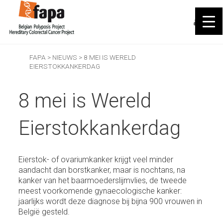
FAPA
>
NIEUWS
>
8 MEI IS WERELD
EIERSTOKKANKERDAG
8 mei is Wereld
Eierstokkankerdag
Eierstok- of ovariumkanker krijgt veel minder
aandacht dan borstkanker, maar is nochtans, na
kanker van het baarmoederslijmvlies, de tweede
meest voorkomende gynaecologische kanker:
jaarlijks wordt deze diagnose bij bijna 900 vrouwen in
België gesteld.