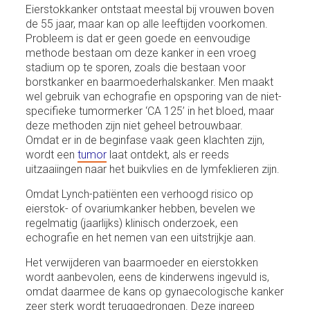
Eierstokkanker ontstaat meestal bij vrouwen boven
de 55 jaar, maar kan op alle leeftijden voorkomen.
Probleem is dat er geen goede en eenvoudige
methode bestaan om deze kanker in een vroeg
stadium op te sporen, zoals die bestaan voor
borstkanker en baarmoederhalskanker. Men maakt
wel gebruik van echografie en opsporing van de niet-
specifieke tumormerker ‘CA 125’ in het bloed, maar
deze methoden zijn niet geheel betrouwbaar.
Omdat er in de beginfase vaak geen klachten zijn,
wordt een
tumor
laat ontdekt, als er reeds
uitzaaiingen naar het buikvlies en de lymfeklieren zijn.
Omdat Lynch-patiënten een verhoogd risico op
eierstok- of ovariumkanker hebben, bevelen we
regelmatig (jaarlijks) klinisch onderzoek, een
echografie en het nemen van een uitstrijkje aan.
Het verwijderen van baarmoeder en eierstokken
wordt aanbevolen, eens de kinderwens ingevuld is,
omdat daarmee de kans op gynaecologische kanker
zeer sterk wordt teruggedrongen. Deze ingreep