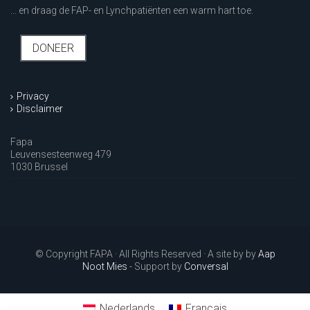
... en draag de FAP- en Lynchpatiënten een warm hart toe.
DONEER
Privacy
Disclaimer
Fapa
Leuvensesteenweg 479
1030 Brussel
© Copyright FAPA · All Rights Reserved · A site by by
Aap
Noot Mies
- Support by
Conversal
Nederlands
Français