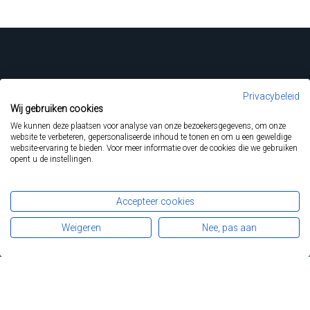
Start
Privacybeleid
Ziektebeelden
Wij gebruiken cookies
FAP
Lynch syndroom
We kunnen deze plaatsen voor analyse van onze bezoekersgegevens, om onze
Diagnose en opvolging
website te verbeteren, gepersonaliseerde inhoud te tonen en om u een geweldige
Darmkanker
website-ervaring te bieden. Voor meer informatie over de cookies die we gebruiken
opent u de instellingen.
Registers
Patiënten
Professionals
Over FAPA
Accepteer cookies
Nieuws
Contact
Weigeren
Nee, pas aan
Steun FAPA...
... en draag de FAP- en Lynchpatiënten een warm hart toe.