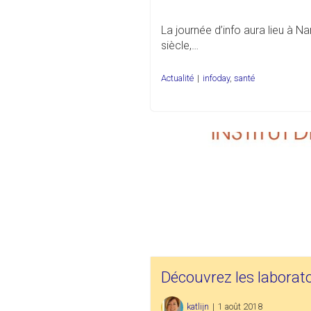
La journée d’info aura lieu à N
siècle,…
Actualité
|
infoday
,
santé
Découvrez les laboratoi
katlijn
|
1 août 2018