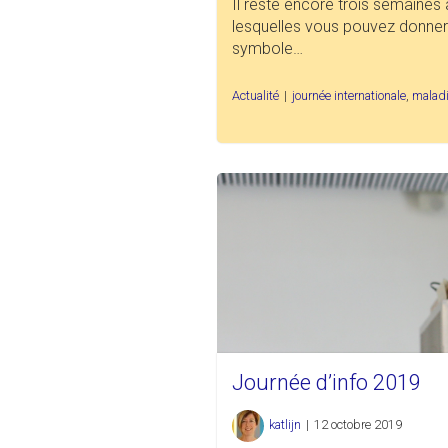
Il reste encore trois semaines 
lesquelles vous pouvez donner 
symbole…
Actualité
|
journée internationale
,
maladi
Journée d’info 2019
katlijn
|
12 octobre 2019