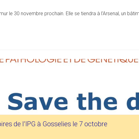
amur le 30 novembre prochain. Elle se tiendra à l’Arsenal, un bâti
res de l’IPG à Gosselies le 7 octobre