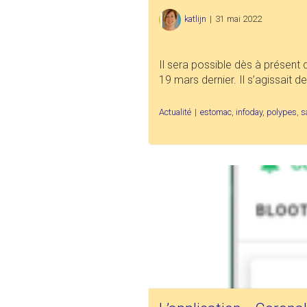
katlijn
|
31 mai 2022
Il sera possible dès à présent d
19 mars dernier. Il s’agissait 
Actualité
|
estomac
,
infoday
,
polypes
,
s