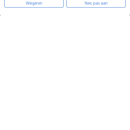
Diagnose en opvolging
Weigeren
Nee, pas aan
Darmkanker
Registers
Patiënten
Professionals
Over FAPA
Nieuws
Contact
Steun FAPA...
... en draag de FAP- en Lynchpatiënten een warm hart toe.
DONEER
Privacy
Disclaimer
Fapa
Leuvensesteenweg 479
1030 Brussel