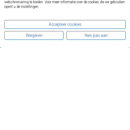
website-ervaring te bieden. Voor meer informatie over de cookies die we gebruiken
Start
opent u de instellingen.
Ziektebeelden
FAP
Lynch syndroom
Accepteer cookies
Diagnose en opvolging
Darmkanker
Weigeren
Nee, pas aan
Registers
Patiënten
Professionals
Over FAPA
Nieuws
Contact
Steun FAPA...
... en draag de FAP- en Lynchpatiënten een warm hart toe.
DONEER
Privacy
Disclaimer