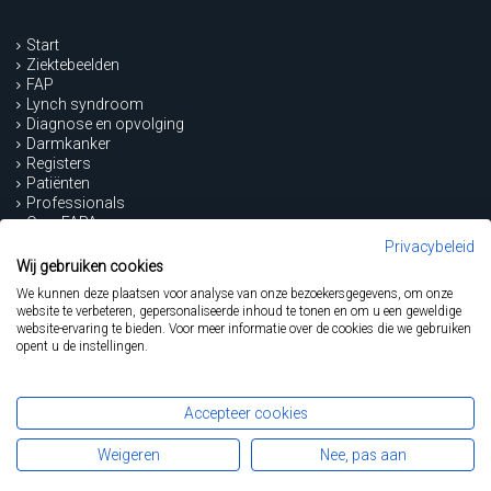
Start
Ziektebeelden
FAP
Lynch syndroom
Diagnose en opvolging
Darmkanker
Registers
Patiënten
Professionals
Over FAPA
Nieuws
Privacybeleid
Contact
Wij gebruiken cookies
We kunnen deze plaatsen voor analyse van onze bezoekersgegevens, om onze
website te verbeteren, gepersonaliseerde inhoud te tonen en om u een geweldige
Steun FAPA...
website-ervaring te bieden. Voor meer informatie over de cookies die we gebruiken
opent u de instellingen.
... en draag de FAP- en Lynchpatiënten een warm hart toe.
Accepteer cookies
DONEER
Weigeren
Nee, pas aan