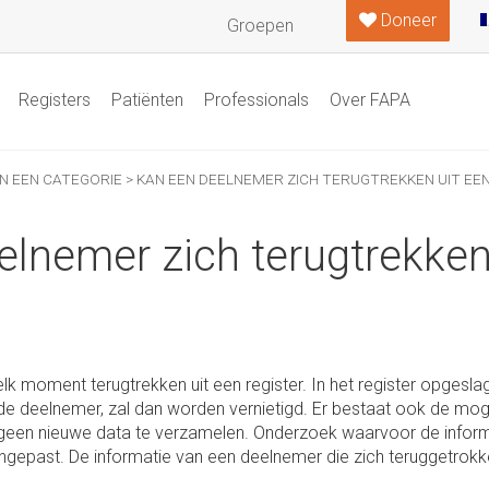
Doneer
Groepen
Registers
Patiënten
Professionals
Over FAPA
N EEN CATEGORIE
>
KAN EEN DEELNEMER ZICH TERUGTREKKEN UIT EEN
lnemer zich terugtrekken
k moment terugtrekken uit een register. In het register opgeslag
 deelnemer, zal dan worden vernietigd. Er bestaat ook de moge
 geen nieuwe data te verzamelen. Onderzoek waarvoor de informat
gepast. De informatie van een deelnemer die zich teruggetrokken