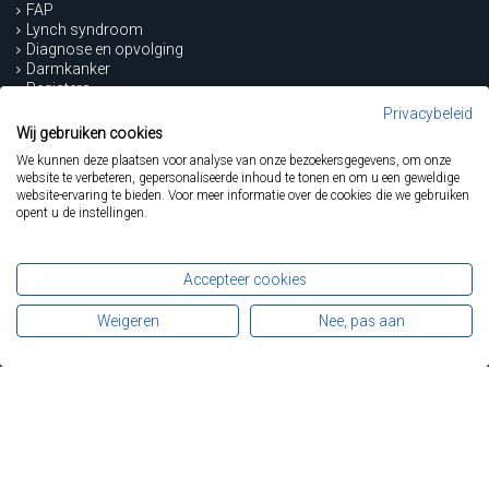
FAP
Lynch syndroom
Diagnose en opvolging
Darmkanker
Registers
Patiënten
Privacybeleid
Professionals
Wij gebruiken cookies
Over FAPA
We kunnen deze plaatsen voor analyse van onze bezoekersgegevens, om onze
Nieuws
website te verbeteren, gepersonaliseerde inhoud te tonen en om u een geweldige
Contact
website-ervaring te bieden. Voor meer informatie over de cookies die we gebruiken
opent u de instellingen.
Steun FAPA...
Accepteer cookies
... en draag de FAP- en Lynchpatiënten een warm hart toe.
Weigeren
Nee, pas aan
DONEER
Privacy
Disclaimer