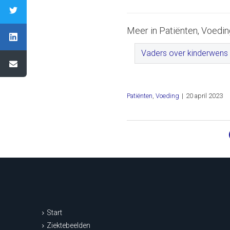
Meer in Patiënten, Voedin
Vaders over kinderwens
Patiënten
,
Voeding
|
20 april 2023
Start
Ziektebeelden