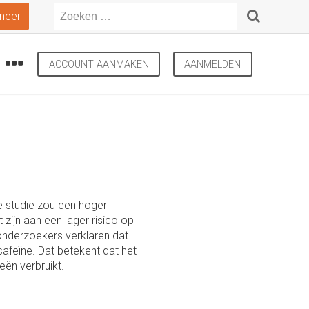
neer
ACCOUNT AANMAKEN
AANMELDEN
e studie zou een hoger
t zijn aan een lager risico op
onderzoekers verklaren dat
afeïne. Dat betekent dat het
eën verbruikt.