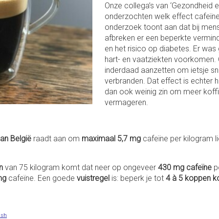
Onze collega’s van ‘Gezondheid 
onderzochten welk effect cafeïne
onderzoek toont aan dat bij mens
afbreken er een beperkte vermind
en het risico op diabetes. Er wa
hart- en vaatziekten voorkomen. 
inderdaad aanzetten om ietsje sne
verbranden. Dat effect is echter h
dan ook weinig zin om meer koffi
vermageren.
an België
raadt aan om
maximaal 5,7 mg
cafeïne per kilogram 
n
van 75 kilogram komt dat neer op ongeveer
430 mg cafeïne
pe
mg
cafeïne. Een goede
vuistregel
is: beperk je tot
4 à 5 koppen ko
ash