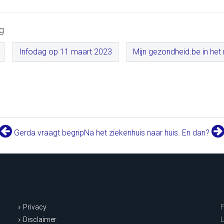
g
Infodag op 11 maart 2023
Mijn gezondheid.be in het
Gerda vraagt begrip
Na het ziekenhuis naar huis. En dan?
Privacy
Disclaimer
L