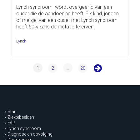
Lynch syndroom wordt overgeërfd van een
ouder die de aandoening heeft. Elk kind, jongen
of meisje, van een ouder met Lynch syndroom
heeft 50% kans de mutatie te erven.
Lynch
1
2
…
20
Start
Ziektebeelden
FAP
Lynch syndroom
Diagnose en opvolging
Darmkanker