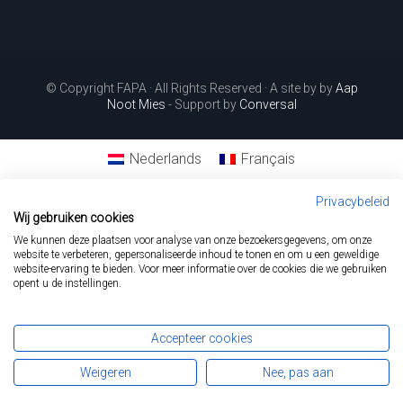
© Copyright FAPA · All Rights Reserved · A site by by
Aap
Noot Mies
- Support by
Conversal
Nederlands
Français
Privacybeleid
Wij gebruiken cookies
We kunnen deze plaatsen voor analyse van onze bezoekersgegevens, om onze
website te verbeteren, gepersonaliseerde inhoud te tonen en om u een geweldige
website-ervaring te bieden. Voor meer informatie over de cookies die we gebruiken
opent u de instellingen.
Accepteer cookies
Weigeren
Nee, pas aan