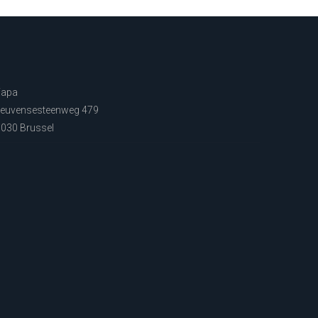
Fapa
euvensesteenweg 479
030 Brussel