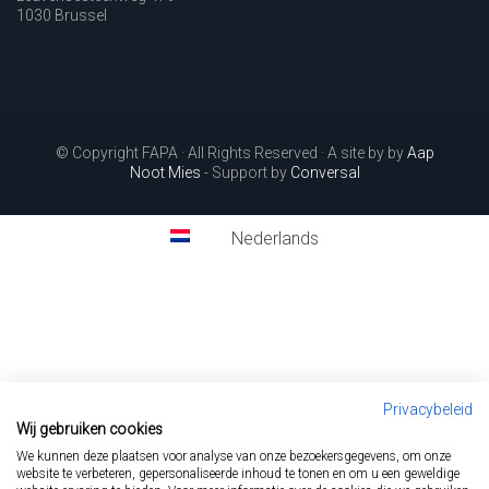
1030 Brussel
© Copyright FAPA · All Rights Reserved · A site by by
Aap
Noot Mies
- Support by
Conversal
Nederlands
Privacybeleid
Wij gebruiken cookies
We kunnen deze plaatsen voor analyse van onze bezoekersgegevens, om onze
website te verbeteren, gepersonaliseerde inhoud te tonen en om u een geweldige