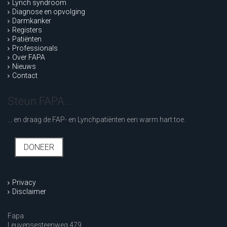
Lynch syndroom
Diagnose en opvolging
Darmkanker
Registers
Patiënten
Professionals
Over FAPA
Nieuws
Contact
Steun FAPA...
... en draag de FAP- en Lynchpatiënten een warm hart toe.
DONEER
Privacy
Disclaimer
Fapa
Leuvensesteenweg 479