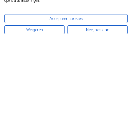
opent u de instellingen.
DONEER
Accepteer cookies
Weigeren
Nee, pas aan
Privacy
Disclaimer
Fapa
Leuvensesteenweg 479
1030 Brussel
© Copyright FAPA · All Rights Reserved · A site by by
Aap
Noot Mies
- Support by
Conversal
Nederlands