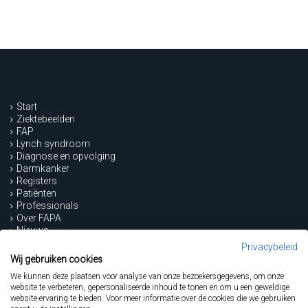
Start
Ziektebeelden
FAP
Lynch syndroom
Diagnose en opvolging
Darmkanker
Registers
Patiënten
Professionals
Over FAPA
Nieuws
Contact
Privacybeleid
Wij gebruiken cookies
Steun FAPA...
We kunnen deze plaatsen voor analyse van onze bezoekersgegevens, om onze
website te verbeteren, gepersonaliseerde inhoud te tonen en om u een geweldige
website-ervaring te bieden. Voor meer informatie over de cookies die we gebruiken
... en draag de FAP- en Lynchpatiënten een warm hart toe.