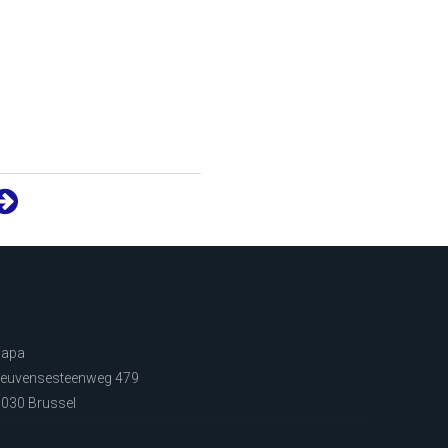
Fapa
euvensesteenweg 479
030 Brussel