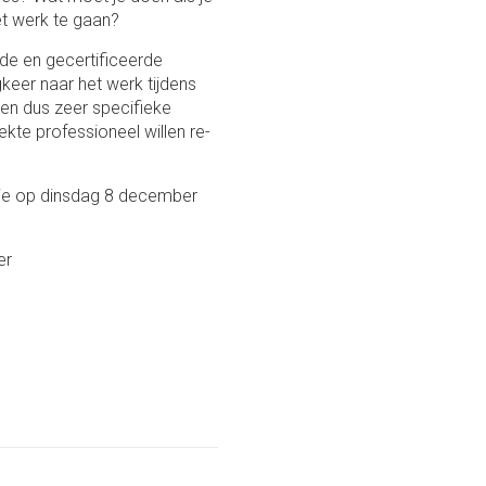
et werk te gaan?
nde en gecertificeerde
eer naar het werk tijdens
en dus zeer specifieke
ekte professioneel willen re-
sie op dinsdag 8 december
er