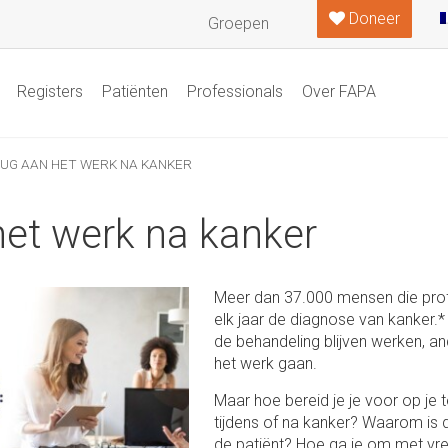
Doneer
Groepen
Registers
Patiënten
Professionals
Over FAPA
UG AAN HET WERK NA KANKER
het werk na kanker
Meer dan 37.000 mensen die profes
elk jaar de diagnose van kanker.
de behandeling blijven werken, an
het werk gaan.
Maar hoe bereid je je voor op je 
tijdens of na kanker? Waarom is d
de patiënt? Hoe ga je om met vre