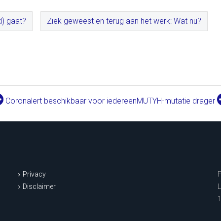
d) gaat?
Ziek geweest en terug aan het werk: Wat nu?
Coronalert beschikbaar voor iedereen
MUTYH-mutatie drager
Privacy
Disclaimer
L
1