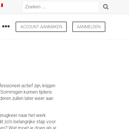
ACCOUNT AANMAKEN
AANMELDEN
sioneel actief zijn, krijgen
* Sommigen kunnen tijdens
deren zullen later weer aan
terugkeer naar het werk
it zo’n belangrijke stap voor
es? Wat moet je doen als je