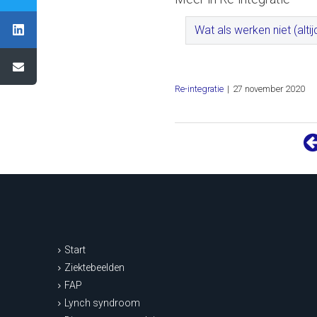
Wat als werken niet (altij
Re-integratie
|
27 november 2020
Start
Ziektebeelden
FAP
Lynch syndroom