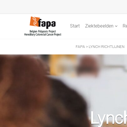
Start
Ziektebeelden
Re
FAPA
>
LYNCH RICHTLIJNEN
Lynch