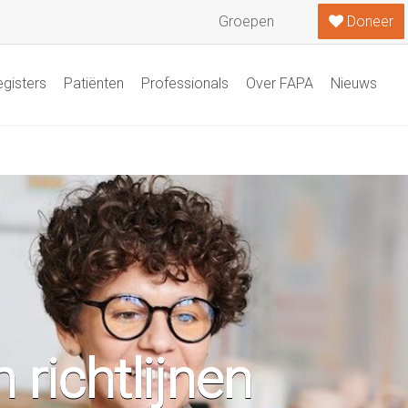
Groepen
Doneer
gisters
Patiënten
Professionals
Over FAPA
Nieuws
 richtlijnen