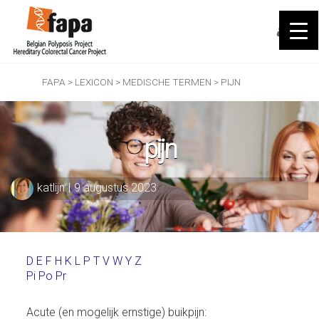
FAPA
>
LEXICON
>
MEDISCHE TERMEN
>
PIJN
pijn
katlijn
|
9 augustus 2023
D
E
F
H
K
L
P
T
V
W
Y
Z
Pi
Po
Pr
Acute (en mogelijk ernstige) buikpijn: