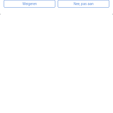
Diagnose en opvolging
Weigeren
Nee, pas aan
Darmkanker
Registers
Patiënten
Professionals
Over FAPA
Nieuws
Contact
Steun FAPA...
... en draag de FAP- en Lynchpatiënten een warm hart toe.
DONEER
Privacy
Disclaimer
Fapa
Leuvensesteenweg 479