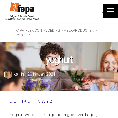
FAPA
>
LEXICON
>
VOEDING
>
MELKPRODUCTEN
>
YOGHURT
yoghurt
katlijn
|
20 januari 2021
D
E
F
H
K
L
P
T
V
W
Y
Z
Yoghurt wordt in het algemeen goed verdragen,