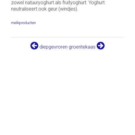
zowel natuuryoghurt als fruityoghurt. Yoghurt
neutraliseert ook geur (windjes).
melkproducten
diepgevroren groente
kaas