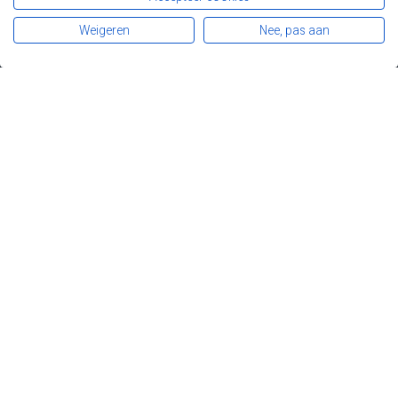
FAP
Lynch syndroom
Weigeren
Nee, pas aan
Diagnose en opvolging
Darmkanker
Registers
Patiënten
Professionals
Over FAPA
Nieuws
Contact
Steun FAPA...
... en draag de FAP- en Lynchpatiënten een warm hart toe.
DONEER
Privacy
Disclaimer
Fapa